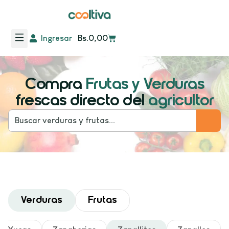
Ingresar
Bs.
0,00
Compra
Frutas y Verduras
frescas directo del
agricultor
Verduras
Frutas