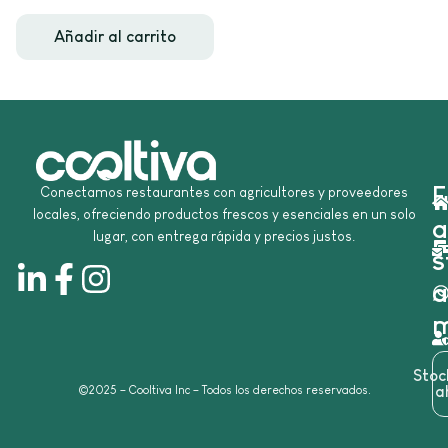
Añadir al carrito
E
Conectamos restaurantes con agricultores y proveedores
locales, ofreciendo productos frescos y esenciales en un solo
a
lugar, con entrega rápida y precios justos.
s
a
m
Sto
©2025 – Cooltiva Inc – Todos los derechos reservados.
a