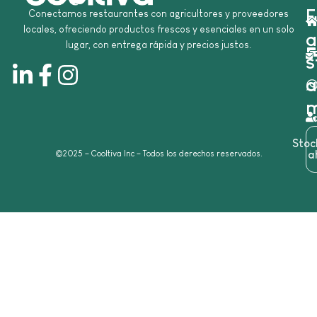
E
Conectamos restaurantes con agricultores y proveedores
locales, ofreciendo productos frescos y esenciales en un solo
a
lugar, con entrega rápida y precios justos.
s
a
m
Sto
©2025 – Cooltiva Inc – Todos los derechos reservados.
a