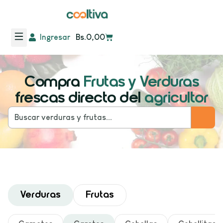
Ingresar
Bs.
0,00
Compra
Frutas y Verduras
frescas directo del
agricultor
Verduras
Frutas