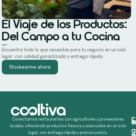
El Viaje de los Productos:
Del Campo a tu Cocina
Encuentra todo lo que necesitas para tu negocio en un solo
lugar, con calidad garantizada y entrega rápida.
Stockearme ahora
E
Conectamos restaurantes con agricultores y proveedores
locales, ofreciendo productos frescos y esenciales en un solo
a
lugar, con entrega rápida y precios justos.