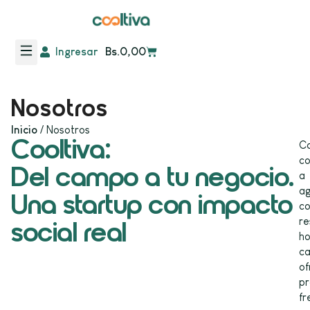
Ingresar
Bs.
0,00
Nosotros
Inicio
/ Nosotros
Cooltiva:
Co
c
Del campo a tu negocio.
a
ag
Una startup con impacto
c
re
social real
ho
ca
of
pr
fr