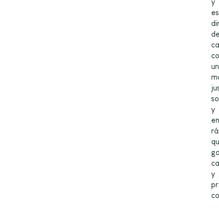
y
es
di
de
c
c
un
m
ju
so
y
en
rá
q
ga
ca
y
pr
co