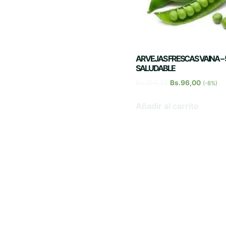
Frutillas
Habas
Guayabas
Hierbas
ARVEJAS FRESCAS VAINA – 
SALUDABLE
Kiwis
Bs.
104,35
Bs.
96,00
(-8%)
Jengibres
Añadir al carrito
Limas
Lechugas
Limones
Locotos
Manzanas
Nabos
Maracuyás
Papalisas