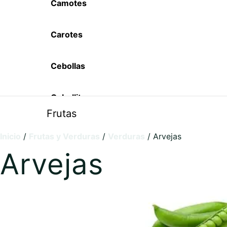
Camotes
Carotes
Cebollas
Cebollitas
Frutas
Chayotes
Inicio
/
Frutas y Verduras
/
Verduras
/ Arvejas
Arándanos
Arvejas
Cilantros
Bananos
Coliflores
Cocos
Cúrcumas