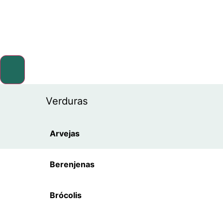
Achojchas
Ajos
Albahacas
Verduras
Apios
Arvejas
Berenjenas
Brócolis