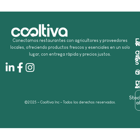
E
Conectamos restaurantes con agricultores y proveedores
locales, ofreciendo productos frescos y esenciales en un solo
a
lugar, con entrega rápida y precios justos.
s
a
m
Sto
©2025 – Cooltiva Inc – Todos los derechos reservados.
a