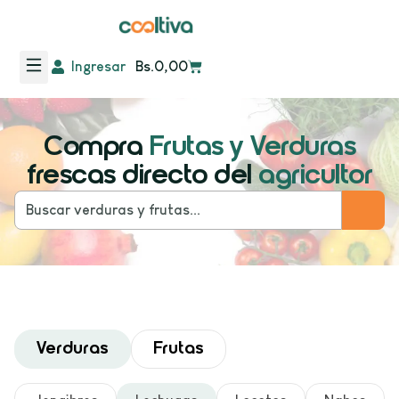
Ingresar
Bs.
0,00
Compra
Frutas y Verduras
frescas directo del
agricultor
Verduras
Frutas