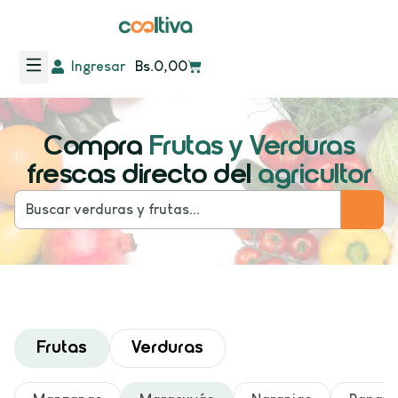
Ingresar
Bs.
0,00
Compra
Frutas y Verduras
frescas directo del
agricultor
Frutas
Verduras