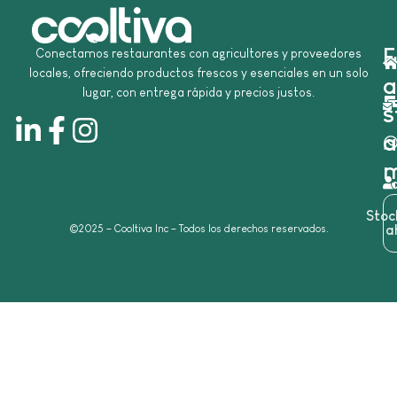
E
Conectamos restaurantes con agricultores y proveedores
locales, ofreciendo productos frescos y esenciales en un solo
a
lugar, con entrega rápida y precios justos.
s
a
m
Sto
©2025 – Cooltiva Inc – Todos los derechos reservados.
a