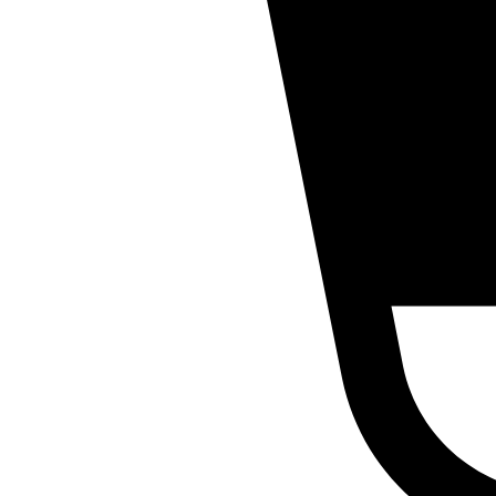
Cilantros
Coliflores
Cúrcumas
Habas
Hierbas
Jengibres
Lechugas