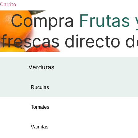
Carrito
Puerros
Compra
Frutas 
Rabanitos
frescas directo 
Remolachas
Verduras
Repollos
Rúculas
Tomates
Vainitas