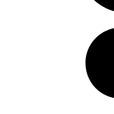
Locotos
Nabos
Papalisas
Papas
Pepinos
Perejiles
Pimentones