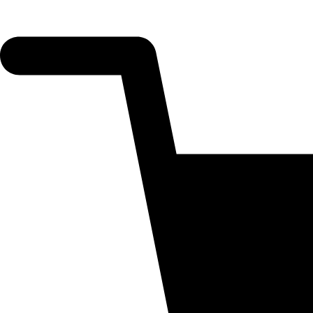
Berenjenas
Brócolis
Camotes
Carotes
Cebollas
Cebollitas
Chayotes