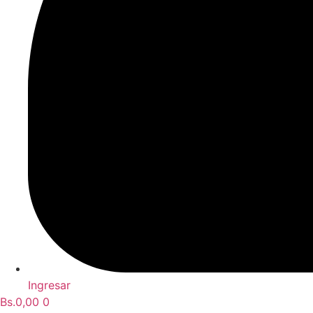
Acelgas
Achojchas
Ajos
Albahacas
Apios
Ingresar
Arvejas
Bs.
0,00
0