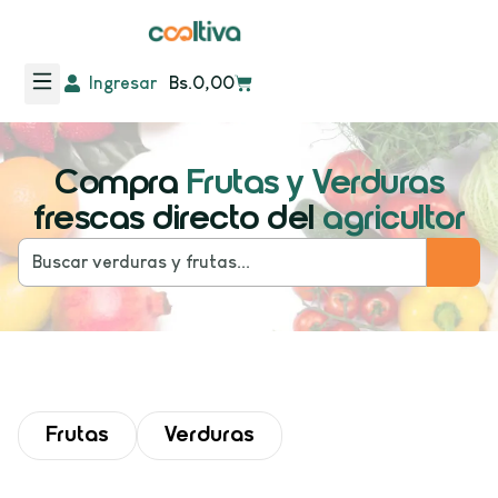
Ingresar
Bs.
0,00
Compra
Frutas y Verduras
frescas directo del
agricultor
Frutas
Verduras