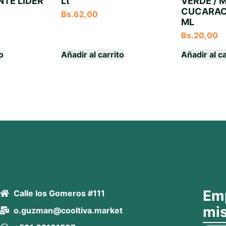
NTE LIDER
Lt
VERDE / 
CUCARAC
Bs.
62,00
ML
Bs.
20,00
to
Añadir al carrito
Añadir al ca
Emp
Calle los Gomeros #111
mi
o.guzman@cooltiva.market