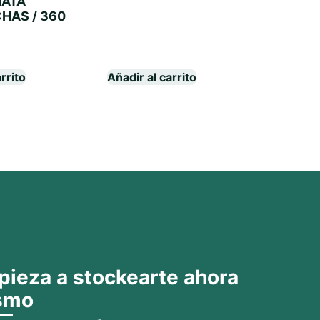
MATA
HAS / 360
rrito
Añadir al carrito
ieza a stockearte ahora
smo​