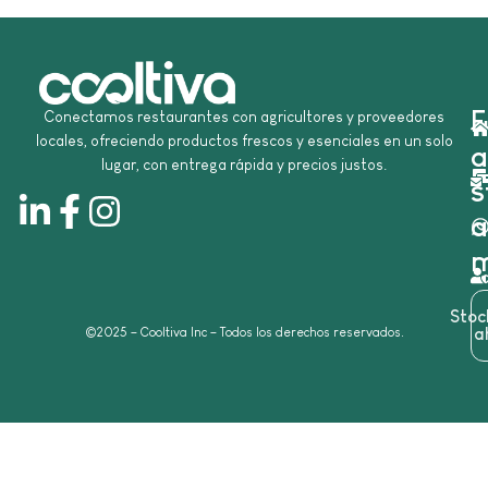
E
Conectamos restaurantes con agricultores y proveedores
locales, ofreciendo productos frescos y esenciales en un solo
a
lugar, con entrega rápida y precios justos.
s
a
m
Sto
©2025 – Cooltiva Inc – Todos los derechos reservados.
a