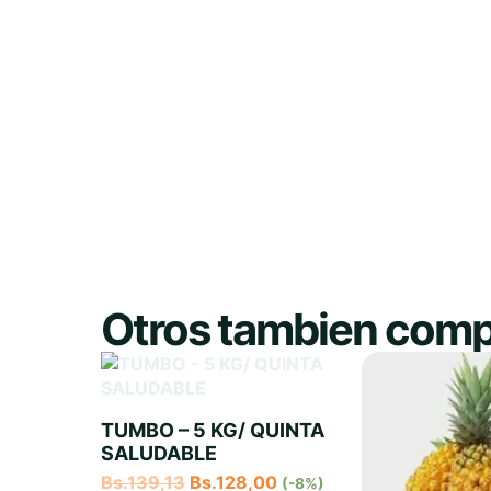
Otros tambien comp
TUMBO – 5 KG/ QUINTA
SALUDABLE
Bs.
139,13
Bs.
128,00
(-8%)