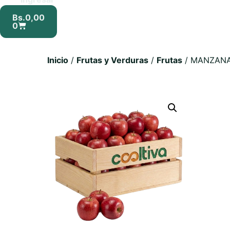
Bs.
0,00
0
Inicio
/
Frutas y Verduras
/
Frutas
/ MANZANA