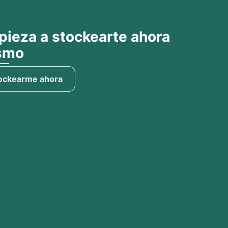
ieza a stockearte ahora
smo​
ockearme ahora