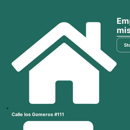
Emp
mi
St
Calle los Gomeros #111