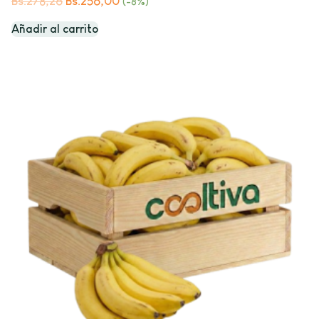
Bs.
278,26
Bs.
256,00
(-8%)
Añadir al carrito