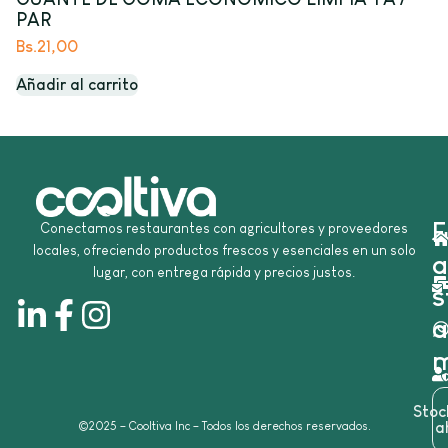
PAR
Bs.
21,00
Añadir al carrito
E
Conectamos restaurantes con agricultores y proveedores
locales, ofreciendo productos frescos y esenciales en un solo
a
lugar, con entrega rápida y precios justos.
s
a
m
Sto
©2025 – Cooltiva Inc – Todos los derechos reservados.
a