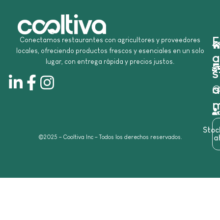
E
Conectamos restaurantes con agricultores y proveedores
locales, ofreciendo productos frescos y esenciales en un solo
a
lugar, con entrega rápida y precios justos.
s
a
m
Sto
©2025 – Cooltiva Inc – Todos los derechos reservados.
a